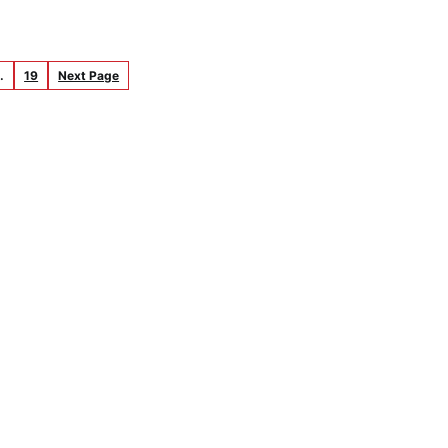
…
19
Next Page