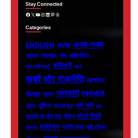
Stay Connected
Facebook
X
YouTube
Instagram
LinkedIn
Pinterest
Threads
Categories
अजब-गजब
ENGLISH
अंतरिक्ष
अपराध
ऐप्स
ऑटोमोटिव
ऐतिहासिक
कवितायें
कला व चित्रकारी
कहानी
खबरें और राजनीति
खानपान
जानकारी
टेक्नोलॉजी
खेलकूद
चुनाव
धर्म-कर्म
दुनिया
धन की बात
त्यौहार
पहेली
फोटो गैलरी
फैशन
प्रकृति एवं जीव जंतु
मनोरंजन
मस्ती-मजा
मूवी ट्रेलर
बिज़नेस