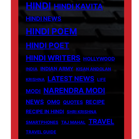
HINDI
HINDI KAVITA
HINDI NEWS
HINDI POEM
HINDI POET
HINDI WRITERS
HOLLYWOOD
INDIAN ARMY
INDIA
KISAN ANDOLAN
LATEST NEWS
KRISHNA
LIFE
NARENDRA MODI
MODI
NEWS
OMG
RECIPE
QUOTES
RECIPE IN HINDI
SHRI KRISHNA
TRAVEL
SMARTPHONES
TAJ MAHAL
TRAVEL GUIDE