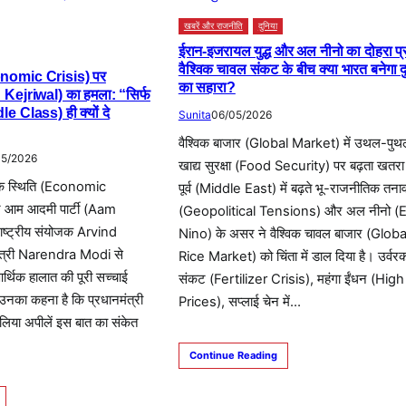
खबरें और राजनीति
दुनिया
ईरान-इजरायल युद्ध और अल नीनो का दोहरा प्
वैश्विक चावल संकट के बीच क्या भारत बनेगा द
onomic Crisis) पर
का सहारा?
Kejriwal) का हमला: “सिर्फ
e Class) ही क्यों दे
Sunita
06/05/2026
वैश्विक बाजार (Global Market) में उथल-पुथ
05/2026
खाद्य सुरक्षा (Food Security) पर बढ़ता खतरा 
थिक स्थिति (Economic
पूर्व (Middle East) में बढ़ते भू-राजनीतिक तना
र आम आदमी पार्टी (Aam
(Geopolitical Tensions) और अल नीनो (E
ष्ट्रीय संयोजक Arvind
Nino) के असर ने वैश्विक चावल बाजार (Globa
मंत्री Narendra Modi से
Rice Market) को चिंता में डाल दिया है। उर्वर
आर्थिक हालात की पूरी सच्चाई
संकट (Fertilizer Crisis), महंगा ईंधन (Hig
उनका कहना है कि प्रधानमंत्री
Prices), सप्लाई चेन में…
 हालिया अपीलें इस बात का संकेत
Continue Reading