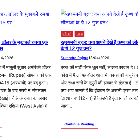
धर्म-कर्म
यात्रा
ार, डॉलर के मुकाबले रुपया एक
रहस्यमयी ब्रज: क्या आपने देखे हैं कृष्ण की ल
पर
के ये 12 गुप्त वन?
04/2026
Surendra Rajput
13/04/2026
ये में मामूली सुधार अमेरिकी डॉलर
ब्रज की माटी सिर्फ धूल नहीं, साक्षात वरदान है।
े रुपया (Rupee) सोमवार को एक
कोस में फैला यह क्षेत्र आज भी कान्हा की बांसुरी 
 94.15 (अस्थायी) पर बंद हुआ।
और राधा रानी के नूपुरों की झंकार से गूंजता है। 
रावट के बाद रुपये ने संभलकर
क्या आप जानते हैं कि वृंदावन के असली प्राण उस
ी दिखाई। वैश्विक दबाव का असर
‘द्वादश वन’ (12 वन) हैं? कहते हैं वृंदावन तो हर क
पश्चिम एशिया (West Asia) में
जाता…
Continue Reading