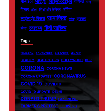
यात्रा
लाइफस्टाइल
मोबाइल
वायरल
वास्तु
विचार
शॉपिंग
शिक्षा और कैरियर
वीडियो
सामाजिक
साइंस एंड रिसर्च
सुंदरता
सिनेमा
हिंदी साहित्य
स्वास्थ्य
सेना
Tags
ARMY
"AMAZON
ADVENTURE
AIR FORCE
BEAUTY
BEAUTY TIPS
BOLLYWOOD
BSP
CORONA
CORONA NEWS
CORONAVIRUS
CORONA UPDATES
COVID 19
COVID19
COVID 19 UPDATE
DELHI
DONALD TRUMP
FAKE NEWS
FARMER'S PROTEST
FLOWERS