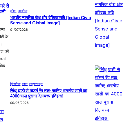
रे से
दुनिया
, 
सामाजिक
हानी
भारतीय नागरिक बोध और वैश्विक छवि [Indian Civic
Sense and Global Image]
पना
01/07/2026
ती के
ी
देश की
onal
लीक
ऐतिहासिक
, 
फैशन
, 
लाइफस्टाइल
सिंधु घाटी से मॉडर्न रैंप तक: जानिए भारतीय साड़ी का
4000 साल पुराना दिलचस्प इतिहास!
09/06/2026