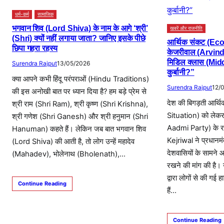
धर्म-कर्म
सामाजिक
भगवान शिव (Lord Shiva) के नाम के आगे ‘श्री’
खबरें और राजनीति
(Shri) क्यों नहीं लगाया जाता? जानिए इसके पीछे
आर्थिक संकट (Ec
छिपा गहरा रहस्य
केजरीवाल (Arvind 
मिडिल क्लास (Middl
Surendra Rajput
13/05/2026
कुर्बानी?”
क्या आपने कभी हिंदू परंपराओं (Hindu Traditions)
Surendra Rajput
12/
की इस अनोखी बात पर ध्यान दिया है? हम बड़े प्रेम से
देश की बिगड़ती आर्
श्री राम (Shri Ram), श्री कृष्ण (Shri Krishna),
Situation) को लेक
श्री गणेश (Shri Ganesh) और श्री हनुमान (Shri
Aadmi Party) के रा
Hanuman) कहते हैं। लेकिन जब बात भगवान शिव
Kejriwal ने प्रधान
(Lord Shiva) की आती है, तो लोग उन्हें महादेव
देशवासियों के सामने 
(Mahadev), भोलेनाथ (Bholenath),…
रखने की मांग की है। 
द्वारा लोगों से की गई
Continue Reading
हैं…
Continue Reading