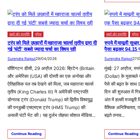
खबरें और राजनीति
दुनिया
खबरें और राजनीति
दुनिया
ट्रंप को मिले उपहारों में महाराजा चार्ल्स तृतीय द्वारा दी
रुपये में मामूली सुध
गई ‘घंटी’ सबसे ज्यादा चर्चा का विषय रही
पैसा बढ़कर 94.15 
Surendra Rajput
29/04/2026
Surendra Rajput
27/
वॉशिंगटन डीसी, 29 अप्रैल 2026: ब्रिटेन (Britain
मुंबई: 27 अप्रैल, रुप
और अमेरिका (USA) की दोस्ती का एक अनोखा और
(Dollar) के मुकाबल
ऐतिहासिक पल तब देखने को मिला, जब महाराजा चार्ल्स
पैसे की बढ़त के साथ
तृतीय (King Charles III) ने अमेरिकी राष्ट्रपति
दिन की शुरुआत में गि
डोनाल्ड ट्रंप (Donald Trump) को द्वितीय विश्वयुद्ध
अंत में हल्की मजबूत
की पनडुब्बी एचएमएस ट्रंप (HMS Trump) की
वैश्विक अनिश्चितता, 
असली घंटी भेंट की। यह दुर्लभ तोहफा सोशल मीडिया…
बढ़ते तनाव…
Continue Reading
Continue Reading