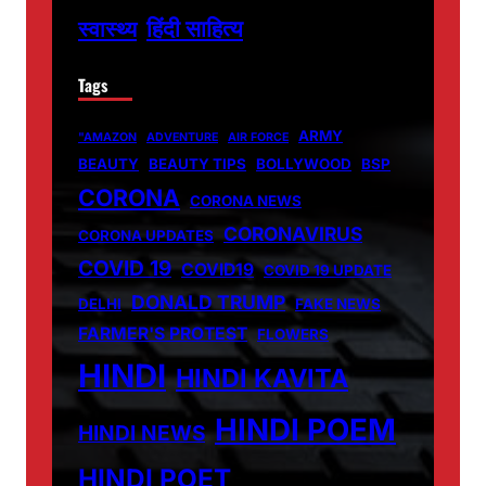
हिंदी साहित्य
स्वास्थ्य
Tags
ARMY
"AMAZON
ADVENTURE
AIR FORCE
BEAUTY
BEAUTY TIPS
BOLLYWOOD
BSP
CORONA
CORONA NEWS
CORONAVIRUS
CORONA UPDATES
COVID 19
COVID19
COVID 19 UPDATE
DONALD TRUMP
DELHI
FAKE NEWS
FARMER'S PROTEST
FLOWERS
HINDI
HINDI KAVITA
HINDI POEM
HINDI NEWS
HINDI POET