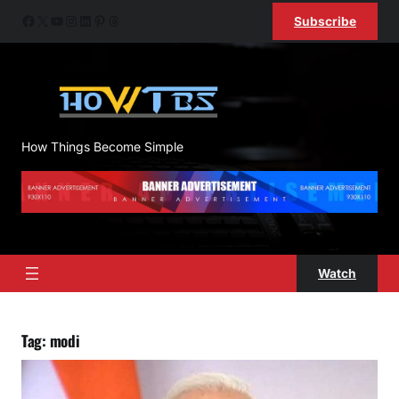
Skip
Facebook
X
YouTube
Instagram
LinkedIn
Pinterest
Threads
Subscribe
to
content
How Things Become Simple
Watch
Tag:
modi