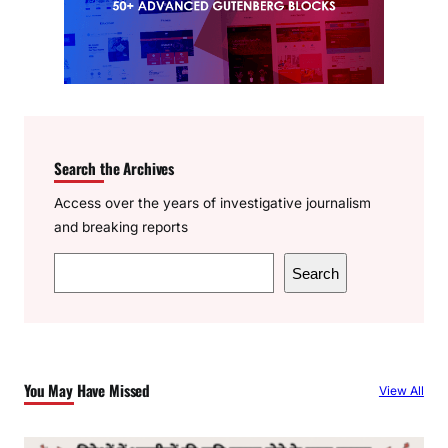
Search the Archives
Access over the years of investigative journalism
and breaking reports
S
Search
e
a
r
c
You May Have Missed
View All
h