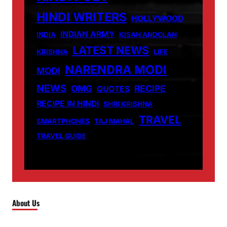
HINDI WRITERS
HOLLYWOOD
INDIAN ARMY
INDIA
KISAN ANDOLAN
LATEST NEWS
KRISHNA
LIFE
NARENDRA MODI
MODI
NEWS
OMG
RECIPE
QUOTES
RECIPE IN HINDI
SHRI KRISHNA
TRAVEL
SMARTPHONES
TAJ MAHAL
TRAVEL GUIDE
About Us