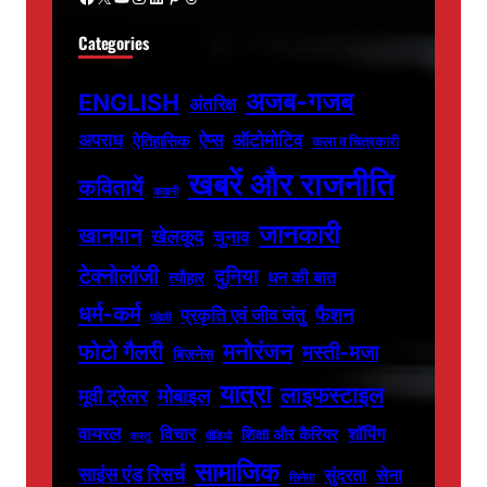
Categories
अजब-गजब
ENGLISH
अंतरिक्ष
अपराध
ऐप्स
ऑटोमोटिव
ऐतिहासिक
कला व चित्रकारी
खबरें और राजनीति
कवितायें
कहानी
जानकारी
खानपान
खेलकूद
चुनाव
टेक्नोलॉजी
दुनिया
धन की बात
त्यौहार
धर्म-कर्म
फैशन
प्रकृति एवं जीव जंतु
पहेली
फोटो गैलरी
मनोरंजन
मस्ती-मजा
बिज़नेस
यात्रा
लाइफस्टाइल
मोबाइल
मूवी ट्रेलर
वायरल
विचार
शॉपिंग
शिक्षा और कैरियर
वास्तु
वीडियो
सामाजिक
साइंस एंड रिसर्च
सुंदरता
सेना
सिनेमा