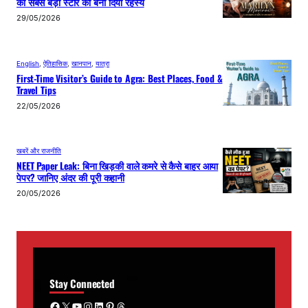
की सबसे बड़ी स्टार को बना दिया रहस्य
29/05/2026
English
, 
ऐतिहासिक
, 
खानपान
, 
यात्रा
First-Time Visitor’s Guide to Agra: Best Places, Food &
Travel Tips
22/05/2026
खबरें और राजनीति
NEET Paper Leak: बिना खिड़की वाले कमरे से कैसे बाहर आया
पेपर? जानिए अंदर की पूरी कहानी
20/05/2026
Stay Connected
Facebook
X
YouTube
Instagram
LinkedIn
Pinterest
Threads