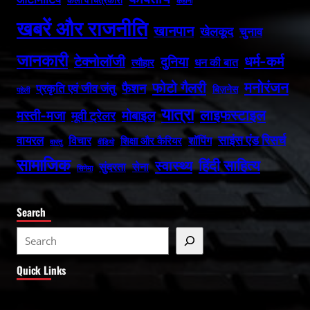
कला व चित्रकारी
कहानी
खबरें और राजनीति
खानपान
खेलकूद
चुनाव
जानकारी
धर्म-कर्म
टेक्नोलॉजी
दुनिया
धन की बात
त्यौहार
फोटो गैलरी
मनोरंजन
फैशन
प्रकृति एवं जीव जंतु
बिज़नेस
पहेली
यात्रा
लाइफस्टाइल
मस्ती-मजा
मोबाइल
मूवी ट्रेलर
वायरल
साइंस एंड रिसर्च
विचार
शॉपिंग
शिक्षा और कैरियर
वास्तु
वीडियो
सामाजिक
हिंदी साहित्य
स्वास्थ्य
सुंदरता
सेना
सिनेमा
Search
S
e
Quick Links
a
r
c