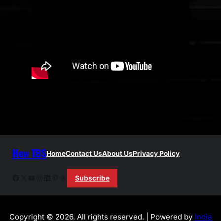
h
How TBS
Home
Contact Us
About Us
Privacy Policy
Facebook
X
YouTube
Instagram
LinkedIn
Pinterest
Threads
Subscribe
Copyright © 2026. All rights reserved. | Powered by
India