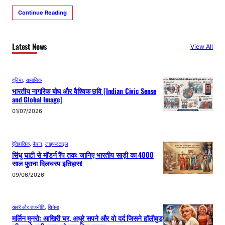
Continue Reading
Latest News
View All
दुनिया
, 
सामाजिक
भारतीय नागरिक बोध और वैश्विक छवि [Indian Civic Sense
and Global Image]
01/07/2026
ऐतिहासिक
, 
फैशन
, 
लाइफस्टाइल
सिंधु घाटी से मॉडर्न रैंप तक: जानिए भारतीय साड़ी का 4000
साल पुराना दिलचस्प इतिहास!
09/06/2026
खबरें और राजनीति
, 
सिनेमा
मर्लिन मुनरो: आखिरी घर, अधूरे सपने और वो दर्द जिसने हॉलीवुड