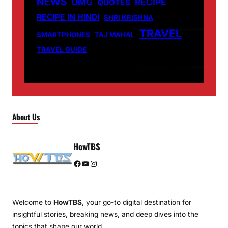
NEWS
OMG
RECIPE
QUOTES
RECIPE IN HINDI
SHRI KRISHNA
TRAVEL
SMARTPHONES
TAJ MAHAL
TRAVEL GUIDE
About Us
HowTBS
Facebook
YouTube
Instagram
Welcome to
HowTBS
, your go-to digital destination for
insightful stories, breaking news, and deep dives into the
topics that shape our world.