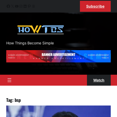
Skip
Facebook
X
YouTube
Instagram
LinkedIn
Pinterest
Threads
Subscribe
to
content
How Things Become Simple
Watch
Tag:
bsp