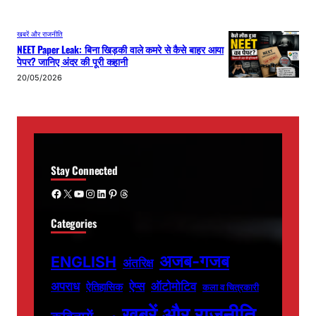
खबरें और राजनीति
NEET Paper Leak: बिना खिड़की वाले कमरे से कैसे बाहर आया
पेपर? जानिए अंदर की पूरी कहानी
20/05/2026
Stay Connected
Facebook
X
YouTube
Instagram
LinkedIn
Pinterest
Threads
Categories
अजब-गजब
ENGLISH
अंतरिक्ष
अपराध
ऐप्स
ऑटोमोटिव
ऐतिहासिक
कला व चित्रकारी
खबरें और राजनीति