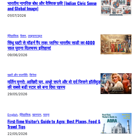
भारतीय नागरिक बोध और वैश्विक छवि [Indian Civic Sense
and Global Image]
01/07/2026
ऐतिहासिक
, 
फैशन
, 
लाइफस्टाइल
सिंधु घाटी से मॉडर्न रैंप तक: जानिए भारतीय साड़ी का 4000
साल पुराना दिलचस्प इतिहास!
09/06/2026
खबरें और राजनीति
, 
सिनेमा
मर्लिन मुनरो: आखिरी घर, अधूरे सपने और वो दर्द जिसने हॉलीवुड
की सबसे बड़ी स्टार को बना दिया रहस्य
29/05/2026
English
, 
ऐतिहासिक
, 
खानपान
, 
यात्रा
First-Time Visitor’s Guide to Agra: Best Places, Food &
Travel Tips
22/05/2026