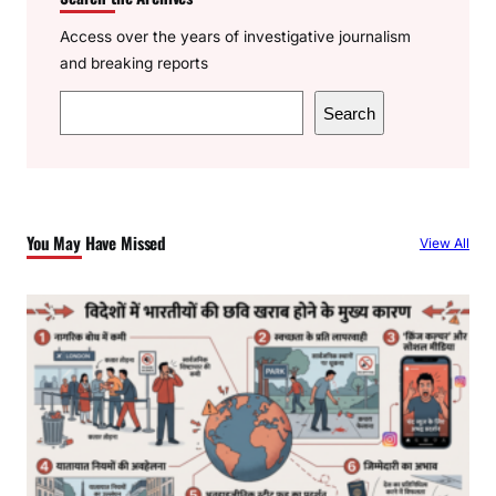
Access over the years of investigative journalism
and breaking reports
S
Search
e
a
r
c
You May Have Missed
View All
h