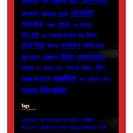
कवितायें
कहानी
जानकारी
खानपान
खेलकूद
चुनाव
टेक्नोलॉजी
दुनिया
धन की बात
त्यौहार
धर्म-कर्म
फैशन
प्रकृति एवं जीव जंतु
पहेली
फोटो गैलरी
मनोरंजन
मस्ती-मजा
बिज़नेस
यात्रा
लाइफस्टाइल
मोबाइल
मूवी ट्रेलर
वायरल
विचार
शॉपिंग
शिक्षा और कैरियर
वास्तु
वीडियो
सामाजिक
साइंस एंड रिसर्च
सुंदरता
सेना
सिनेमा
हिंदी साहित्य
स्वास्थ्य
Tags
ARMY
"AMAZON
ADVENTURE
AIR FORCE
BEAUTY
BEAUTY TIPS
BOLLYWOOD
BSP