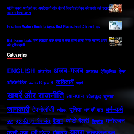
मर्लिन मुनरो: आखिरी घर, अधूरे सपने और वो दर्द जिसने हॉलीवुड की सबसे बड़ी स्टार
को बना दिया रहस्य
First-Time Visitor’s Guide to Agra: Best Places, Food & Travel Tips
NEET Paper Leak: बिना खिड़की वाले कमरे से कैसे बाहर आया पेपर? जानिए अंदर
की पूरी कहानी
Categories
अजब-गजब
ENGLISH
अपराध
अंतरिक्ष
ऐप्स
ऐतिहासिक
कवितायें
ऑटोमोटिव
कला व चित्रकारी
कहानी
खबरें और राजनीति
खानपान
खेलकूद
चुनाव
जानकारी
धर्म-कर्म
टेक्नोलॉजी
दुनिया
धन की बात
त्यौहार
फोटो गैलरी
मनोरंजन
फैशन
प्रकृति एवं जीव जंतु
बिज़नेस
पहेली
यात्रा
लाइफस्टाइल
मस्ती-मजा
मोबाइल
मूवी ट्रेलर