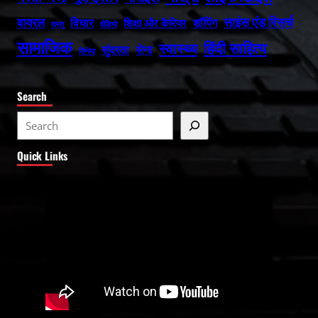
वायरल
साइंस एंड रिसर्च
विचार
शॉपिंग
शिक्षा और कैरियर
वास्तु
वीडियो
सामाजिक
हिंदी साहित्य
स्वास्थ्य
सुंदरता
सेना
सिनेमा
Search
S
e
Quick Links
a
r
c
h