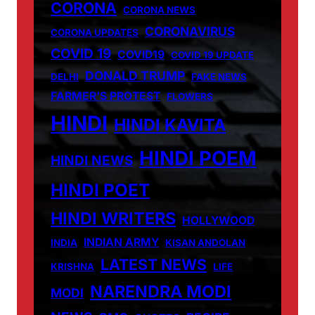
CORONA
CORONA NEWS
CORONAVIRUS
CORONA UPDATES
COVID 19
COVID19
COVID 19 UPDATE
DONALD TRUMP
DELHI
FAKE NEWS
FARMER'S PROTEST
FLOWERS
HINDI
HINDI KAVITA
HINDI POEM
HINDI NEWS
HINDI POET
HINDI WRITERS
HOLLYWOOD
INDIAN ARMY
INDIA
KISAN ANDOLAN
LATEST NEWS
KRISHNA
LIFE
NARENDRA MODI
MODI