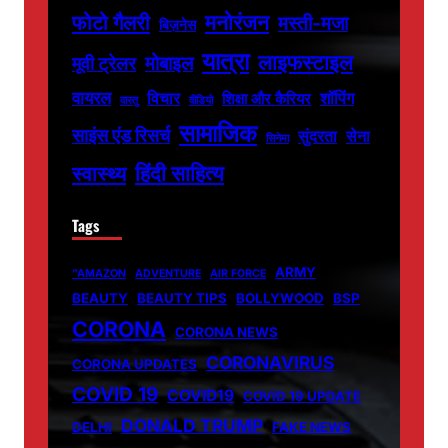
फोटो गैलरी
मनोरंजन
मस्ती-मजा
बिज़नेस
यात्रा
लाइफस्टाइल
मोबाइल
मूवी ट्रेलर
वायरल
विचार
शॉपिंग
शिक्षा और कैरियर
वास्तु
वीडियो
सामाजिक
साइंस एंड रिसर्च
सुंदरता
सेना
सिनेमा
हिंदी साहित्य
स्वास्थ्य
Tags
ARMY
"AMAZON
ADVENTURE
AIR FORCE
BEAUTY
BEAUTY TIPS
BOLLYWOOD
BSP
CORONA
CORONA NEWS
CORONAVIRUS
CORONA UPDATES
COVID 19
COVID19
COVID 19 UPDATE
DONALD TRUMP
DELHI
FAKE NEWS