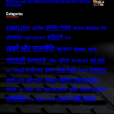
NEET Paper Leak: बिना खिड़की वाले कमरे से कैसे बाहर आया पेपर? जानिए अंदर
की पूरी कहानी
Categories
अजब-गजब
ENGLISH
अपराध
अंतरिक्ष
ऐप्स
ऐतिहासिक
कवितायें
ऑटोमोटिव
कला व चित्रकारी
कहानी
खबरें और राजनीति
खानपान
खेलकूद
चुनाव
जानकारी
धर्म-कर्म
टेक्नोलॉजी
दुनिया
धन की बात
त्यौहार
फोटो गैलरी
मनोरंजन
फैशन
प्रकृति एवं जीव जंतु
बिज़नेस
पहेली
यात्रा
लाइफस्टाइल
मस्ती-मजा
मोबाइल
मूवी ट्रेलर
वायरल
साइंस एंड रिसर्च
विचार
शॉपिंग
शिक्षा और कैरियर
वास्तु
वीडियो
सामाजिक
हिंदी साहित्य
स्वास्थ्य
सुंदरता
सेना
सिनेमा