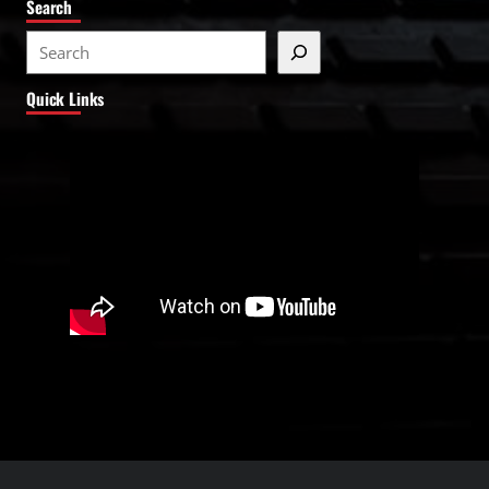
Search
S
e
Quick Links
a
r
c
h