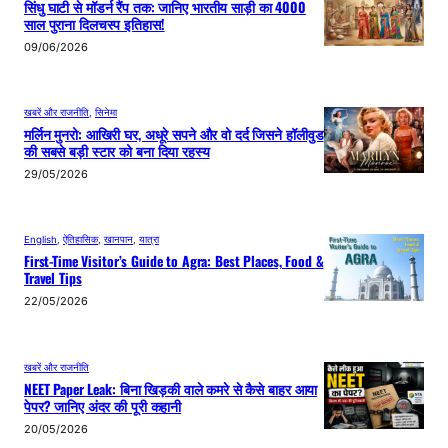
सिंधु घाटी से मॉडर्न रैंप तक: जानिए भारतीय साड़ी का 4000
साल पुराना दिलचस्प इतिहास!
09/06/2026
खबरें और राजनीति
, 
सिनेमा
मर्लिन मुनरो: आखिरी घर, अधूरे सपने और वो दर्द जिसने हॉलीवुड
की सबसे बड़ी स्टार को बना दिया रहस्य
29/05/2026
English
, 
ऐतिहासिक
, 
खानपान
, 
यात्रा
First-Time Visitor’s Guide to Agra: Best Places, Food &
Travel Tips
22/05/2026
खबरें और राजनीति
NEET Paper Leak: बिना खिड़की वाले कमरे से कैसे बाहर आया
पेपर? जानिए अंदर की पूरी कहानी
20/05/2026