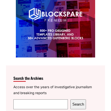
Search the Archives
Access over the years of investigative journalism
and breaking reports
S
Search
e