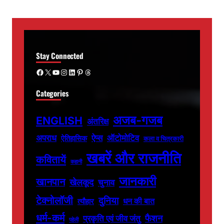
Stay Connected
Facebook
X
YouTube
Instagram
LinkedIn
Pinterest
Threads
Categories
अजब-गजब
ENGLISH
अंतरिक्ष
अपराध
ऐप्स
ऑटोमोटिव
ऐतिहासिक
कला व चित्रकारी
खबरें और राजनीति
कवितायें
कहानी
जानकारी
खानपान
खेलकूद
चुनाव
टेक्नोलॉजी
दुनिया
धन की बात
त्यौहार
धर्म-कर्म
फैशन
प्रकृति एवं जीव जंतु
पहेली