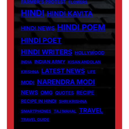
FARMER'S PROTEST
FLOWERS
HINDI
HINDI KAVITA
HINDI POEM
HINDI NEWS
HINDI POET
HINDI WRITERS
HOLLYWOOD
INDIAN ARMY
INDIA
KISAN ANDOLAN
LATEST NEWS
KRISHNA
LIFE
NARENDRA MODI
MODI
NEWS
OMG
RECIPE
QUOTES
RECIPE IN HINDI
SHRI KRISHNA
TRAVEL
SMARTPHONES
TAJ MAHAL
TRAVEL GUIDE