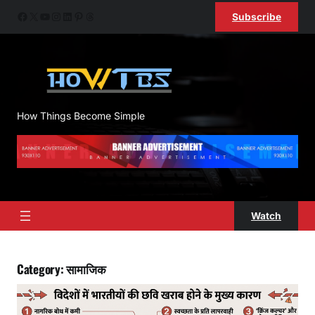
Skip
Facebook
X
YouTube
Instagram
LinkedIn
Pinterest
Threads
Subscribe
to
content
How Things Become Simple
Watch
Category:
सामाजिक