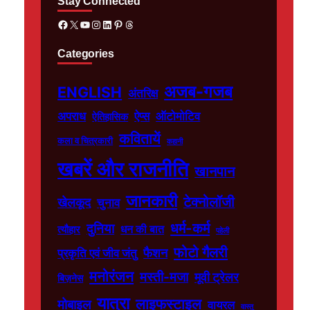
Stay Connected
Facebook
X
YouTube
Instagram
LinkedIn
Pinterest
Threads
Categories
अजब-गजब
ENGLISH
अंतरिक्ष
अपराध
ऐप्स
ऑटोमोटिव
ऐतिहासिक
कवितायें
कला व चित्रकारी
कहानी
खबरें और राजनीति
खानपान
जानकारी
टेक्नोलॉजी
खेलकूद
चुनाव
धर्म-कर्म
दुनिया
धन की बात
त्यौहार
पहेली
फोटो गैलरी
फैशन
प्रकृति एवं जीव जंतु
मनोरंजन
मस्ती-मजा
मूवी ट्रेलर
बिज़नेस
यात्रा
लाइफस्टाइल
मोबाइल
वायरल
वास्तु