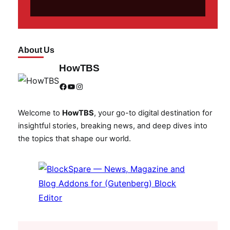
About Us
HowTBS
Facebook
YouTube
Instagram
Welcome to
HowTBS
, your go-to digital destination for
insightful stories, breaking news, and deep dives into
the topics that shape our world.