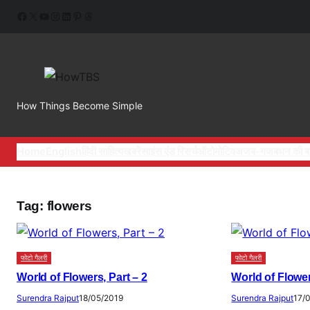
Skip
Facebook
X
YouTube
Instagram
LinkedIn
Pinterest
Threads
to
content
How Things Become Simple
Home
English
हिंदी साहित्य
खबरें
साइंस एंड रिसर्च
ऑटोमोटिव
अजब-गजब
धन की ब
Tag:
flowers
फोटो गैलरी
फोटो गैलरी
World of Flowers, Part – 2
World of Flower
Surendra Rajput
18/05/2019
Surendra Rajput
17/