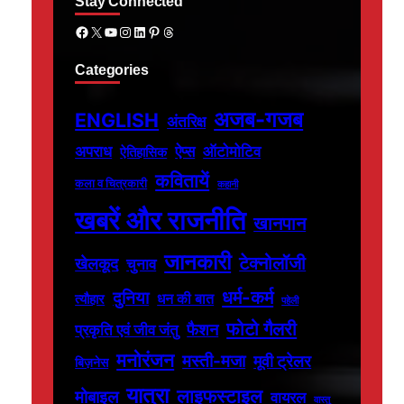
Stay Connected
Facebook
X
YouTube
Instagram
LinkedIn
Pinterest
Threads
Categories
अजब-गजब
ENGLISH
अंतरिक्ष
अपराध
ऐप्स
ऑटोमोटिव
ऐतिहासिक
कवितायें
कला व चित्रकारी
कहानी
खबरें और राजनीति
खानपान
जानकारी
टेक्नोलॉजी
खेलकूद
चुनाव
धर्म-कर्म
दुनिया
धन की बात
त्यौहार
पहेली
फोटो गैलरी
फैशन
प्रकृति एवं जीव जंतु
मनोरंजन
मस्ती-मजा
मूवी ट्रेलर
बिज़नेस
यात्रा
लाइफस्टाइल
मोबाइल
वायरल
वास्तु