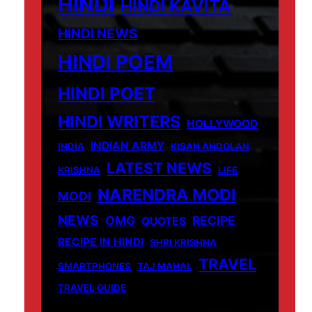
HINDI
HINDI KAVITA
HINDI NEWS
HINDI POEM
HINDI POET
HINDI WRITERS
HOLLYWOOD
INDIAN ARMY
INDIA
KISAN ANDOLAN
LATEST NEWS
KRISHNA
LIFE
NARENDRA MODI
MODI
NEWS
OMG
RECIPE
QUOTES
RECIPE IN HINDI
SHRI KRISHNA
TRAVEL
SMARTPHONES
TAJ MAHAL
TRAVEL GUIDE