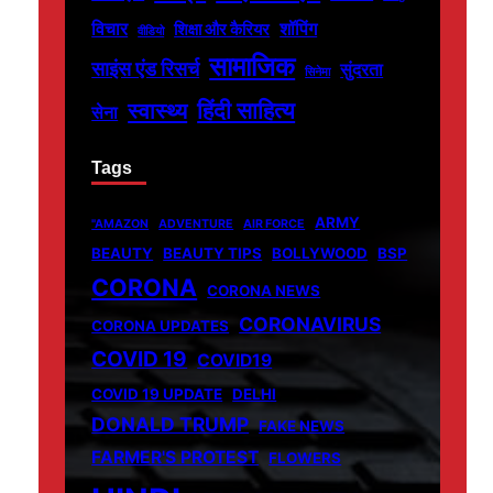
विचार
शॉपिंग
शिक्षा और कैरियर
वीडियो
सामाजिक
साइंस एंड रिसर्च
सुंदरता
सिनेमा
हिंदी साहित्य
स्वास्थ्य
सेना
Tags
ARMY
"AMAZON
ADVENTURE
AIR FORCE
BEAUTY
BEAUTY TIPS
BOLLYWOOD
BSP
CORONA
CORONA NEWS
CORONAVIRUS
CORONA UPDATES
COVID 19
COVID19
COVID 19 UPDATE
DELHI
DONALD TRUMP
FAKE NEWS
FARMER'S PROTEST
FLOWERS