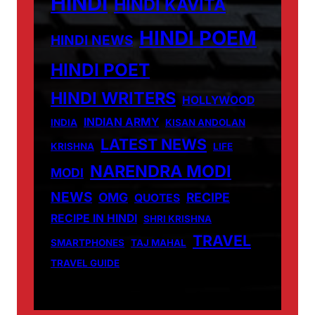
HINDI
HINDI KAVITA
HINDI POEM
HINDI NEWS
HINDI POET
HINDI WRITERS
HOLLYWOOD
INDIAN ARMY
INDIA
KISAN ANDOLAN
LATEST NEWS
KRISHNA
LIFE
NARENDRA MODI
MODI
NEWS
OMG
RECIPE
QUOTES
RECIPE IN HINDI
SHRI KRISHNA
TRAVEL
SMARTPHONES
TAJ MAHAL
TRAVEL GUIDE