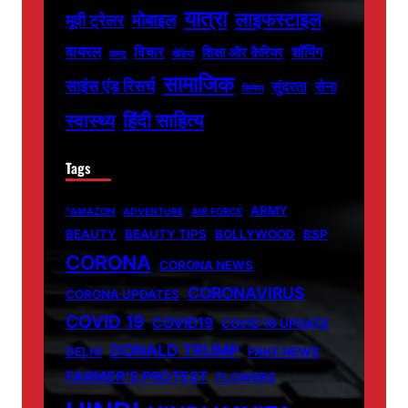
यात्रा
लाइफस्टाइल
मोबाइल
मूवी ट्रेलर
वायरल
विचार
शॉपिंग
शिक्षा और कैरियर
वास्तु
वीडियो
सामाजिक
साइंस एंड रिसर्च
सुंदरता
सेना
सिनेमा
हिंदी साहित्य
स्वास्थ्य
Tags
ARMY
"AMAZON
ADVENTURE
AIR FORCE
BEAUTY
BEAUTY TIPS
BOLLYWOOD
BSP
CORONA
CORONA NEWS
CORONAVIRUS
CORONA UPDATES
COVID 19
COVID19
COVID 19 UPDATE
DONALD TRUMP
DELHI
FAKE NEWS
FARMER'S PROTEST
FLOWERS